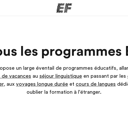
mmes
Bureaux
A prop
ous les programmes 
res
Trouver un bureau
Qui so
opose un large éventail de programmes éducatifs, alla
s de vacances
au
séjour linguistique
en passant par les
er
, aux
voyages longue durée
et
cours de langues
dédi
oublier la formation à l'étranger.