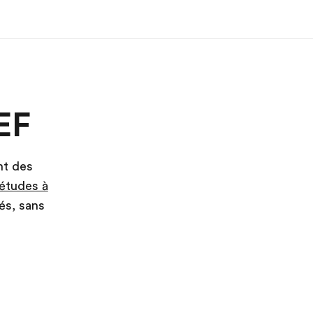
os de nous
EF recrute
EF
mmes-nous ?
Rejoignez nos équipes
nt des
études à
és, sans