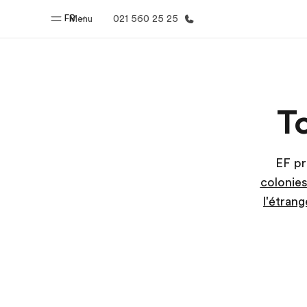
FR
Menu
021 560 25 25
Accueil
Progra
T
Bienvenue chez EF
Nos off
EF pr
colonie
l'étrang