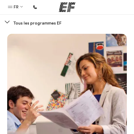
FR
Tous les programmes EF
Accueil
Bienvenue chez EF
Programmes
Nos offres
Bureaux
Trouver un bureau
A propos de nous
Qui sommes-nous ?
EF recrute
Rejoignez nos équipes