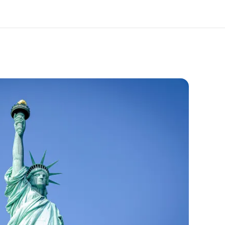
os de nous
EF recrute
mmes-nous ?
Rejoignez nos équipes