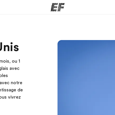
mmes
Bureaux
A prop
Unis
res
Trouver un bureau
Qui so
mois, ou 1
glais avec
ples
 avec notre
ntissage de
ous vivrez