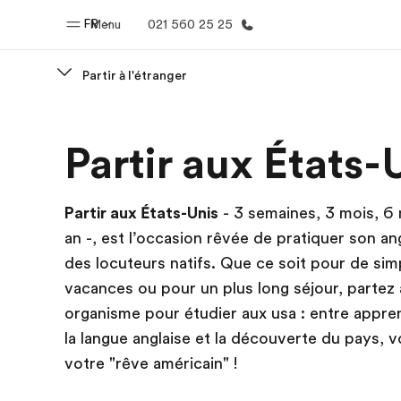
FR
Menu
021 560 25 25
Partir à l'étranger
Accueil
Progra
Partir aux États-
Bienvenue chez EF
Nos off
Partir aux États-Unis
- 3 semaines, 3 mois, 6 
an -, est l’occasion rêvée de pratiquer son an
des locuteurs natifs. Que ce soit pour de sim
vacances ou pour un plus long séjour, partez
organisme pour étudier aux usa : entre appre
la langue anglaise et la découverte du pays, v
votre "rêve américain" !