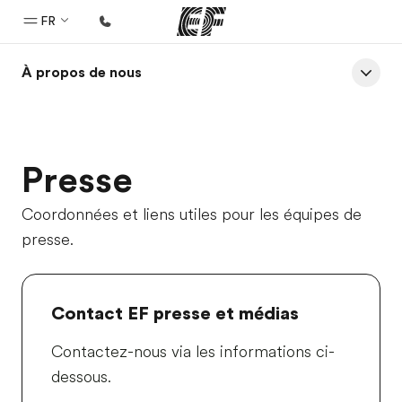
FR
À propos de nous
Accueil
Bienvenue chez EF
Programmes
Presse
Nos offres
Bureaux
Coordonnées et liens utiles pour les équipes de
presse.
Trouver un bureau
A propos de nous
Qui sommes-nous ?
Contact EF presse et médias
EF recrute
Contactez-nous via les informations ci-
Rejoignez nos équipes
dessous.