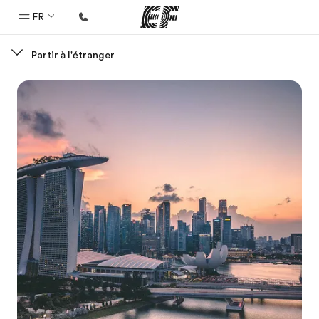
FR
Partir à l'étranger
Accueil
Bienvenue chez EF
Programmes
Nos offres
Bureaux
Trouver un bureau
A propos de nous
Qui sommes-nous ?
EF recrute
Rejoignez nos équipes