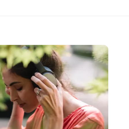
os de nous
EF recrute
mmes-nous ?
Rejoignez nos équipes