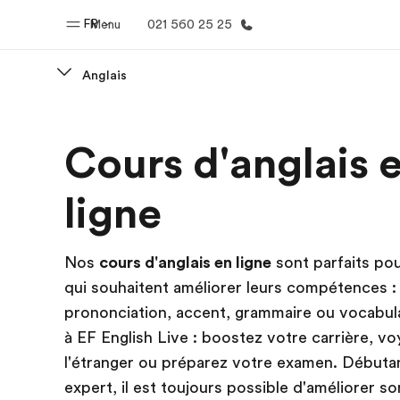
FR
Menu
021 560 25 25
Anglais
Accueil
Progra
Cours d'anglais 
Bienvenue chez EF
Nos off
ligne
Nos
cours d'anglais en ligne
sont parfaits po
qui souhaitent améliorer leurs compétences :
prononciation, accent, grammaire ou vocabul
à EF English Live : boostez votre carrière, v
l'étranger ou préparez votre examen. Débuta
expert, il est toujours possible d'améliorer son