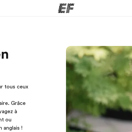
mmes
Bureaux
A prop
en
res
Trouver un bureau
Qui so
ur tous ceux
aire. Grâce
oyagez à
nt ou
 anglais !