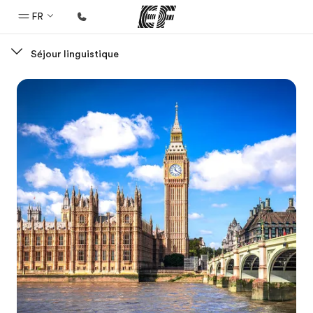
FR
Séjour linguistique
Accueil
Bienvenue chez EF
Programmes
Nos offres
Bureaux
Trouver un bureau
A propos de nous
Qui sommes-nous ?
EF recrute
Rejoignez nos équipes