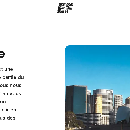
mmes
Bureaux
A prop
e
res
Trouver un bureau
Qui so
st une
 partie du
nous nous
r en vous
que
rtir en
ous des