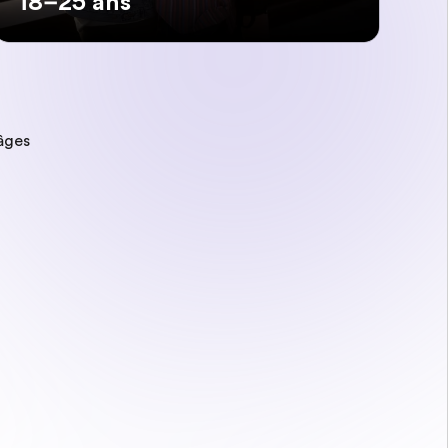
18–25 ans
âges