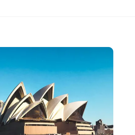
os de nous
EF recrute
mmes-nous ?
Rejoignez nos équipes