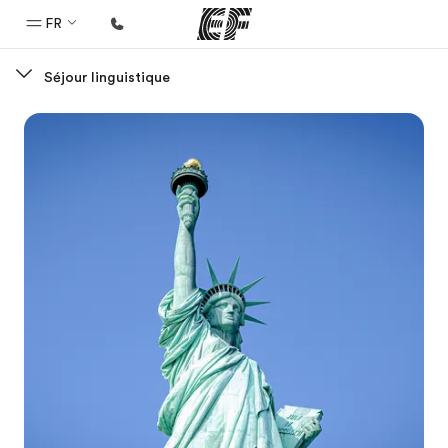
FR
Séjour linguistique
Accueil
Bienvenue chez EF
Programmes
Nos offres
Bureaux
Trouver un bureau
A propos de nous
Qui sommes-nous ?
EF recrute
Rejoignez nos équipes