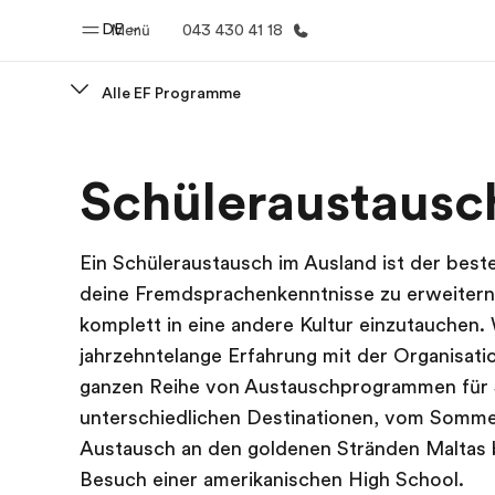
DE
Menü
043 430 41 18
Alle EF Programme
Home
Progr
Schüleraustausc
Willkommen bei EF
Alle Programm
Ein Schüleraustausch im Ausland ist der bes
deine Fremdsprachenkenntnisse zu erweiter
komplett in eine andere Kultur einzutauchen.
jahrzehntelange Erfahrung mit der Organisati
ganzen Reihe von Austauschprogrammen für S
unterschiedlichen Destinationen, vom Somme
Austausch an den goldenen Stränden Maltas 
Besuch einer amerikanischen High School.