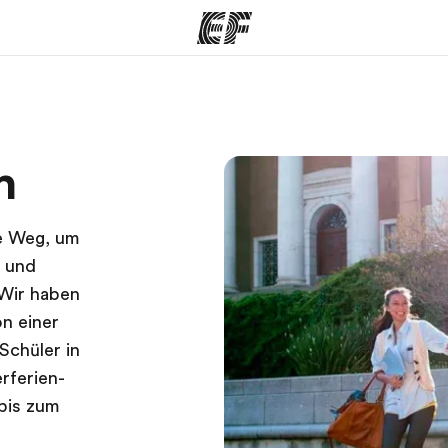
amme
Büros
Üb
h
e ansehen
Büros in der Nähe
Wer
te Weg, um
n und
 Wir haben
on einer
chüler in
rferien-
bis zum