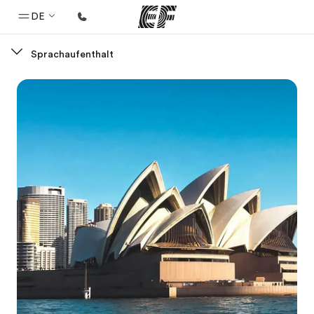
DE
Sprachaufenthalt
Home
Willkommen bei EF
Programme
Alle Programme ansehen
Büros
Büros in der Nähe
Über uns
Wer wir sind
Karriere
Teil des Teams werden