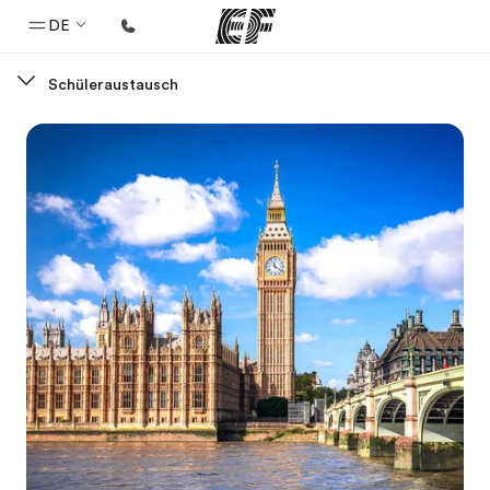
DE
Schüleraustausch
Home
Willkommen bei EF
Programme
Alle Programme ansehen
Büros
Büros in der Nähe
Über uns
Wer wir sind
Karriere
Teil des Teams werden