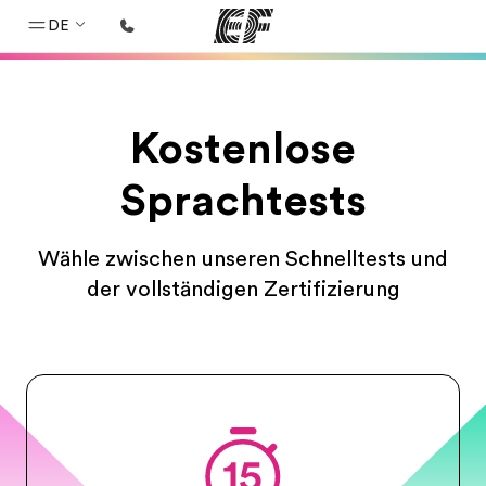
DE
Home
Kostenlose
Willkommen bei EF
Programme
Sprachtests
Alle Programme ansehen
Wähle zwischen unseren Schnelltests und
Büros
der vollständigen Zertifizierung
Büros in der Nähe
Über uns
Wer wir sind
Karriere
Teil des Teams werden