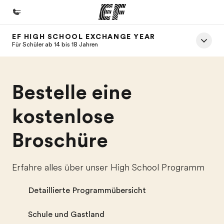
EF HIGH SCHOOL EXCHANGE YEAR
Home
Für Schüler ab 14 bis 18 Jahren
Willkommen bei EF
Programme
Bestelle eine
Alle Programme ansehen
kostenlose
Büros
Broschüre
Büros in der Nähe
Über uns
Erfahre alles über unser High School Programm
Wer wir sind
Detaillierte Programmübersicht
Karriere
Teil des Teams werden
Schule und Gastland