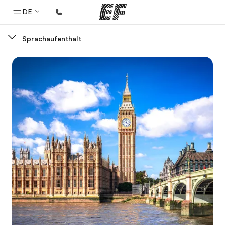
DE
Sprachaufenthalt
Home
Willkommen bei EF
Programme
Alle Programme ansehen
Büros
Büros in der Nähe
Über uns
Wer wir sind
Karriere
Teil des Teams werden