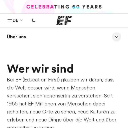
DE
Über uns
Home
Willkommen bei EF
Programme
Wer wir sind
Alle Programme ansehen
Bei EF (Education First) glauben wir daran, dass
Büros
die Welt besser wird, wenn Menschen
Büros in der Nähe
versuchen, sich gegenseitig zu verstehen. Seit
Über uns
1965 hat EF Millionen von Menschen dabei
geholfen, neue Orte zu sehen, neue Kulturen zu
Wer wir sind
erleben und neue Dinge über die Welt und über
Karriere
sich selbst zu lernen.