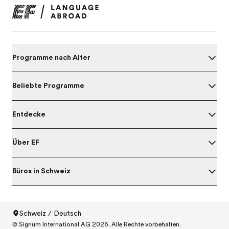
Programme nach Alter
Beliebte Programme
Entdecke
Über EF
Büros in Schweiz
Schweiz / Deutsch
© Signum International AG 2026. Alle Rechte vorbehalten.
North America
/
Canada / English