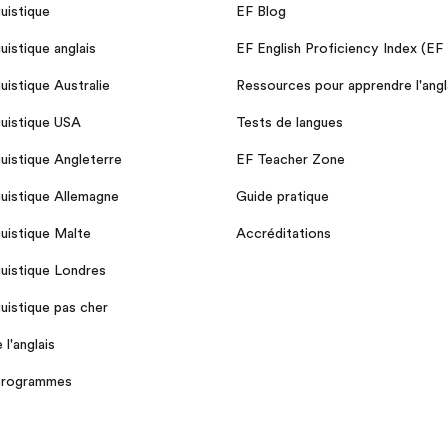
guistique
EF Blog
guistique anglais
EF English Proficiency Index (EF
guistique Australie
Ressources pour apprendre l'angl
guistique USA
Tests de langues
guistique Angleterre
EF Teacher Zone
guistique Allemagne
Guide pratique
guistique Malte
Accréditations
guistique Londres
guistique pas cher
l'anglais
 programmes