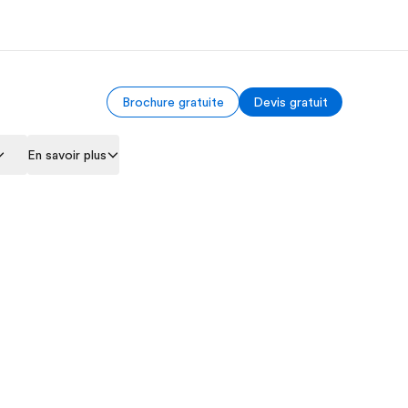
Brochure gratuite
Devis gratuit
os de nous
EF recrute
En savoir plus
mmes-nous ?
Rejoignez nos équipes