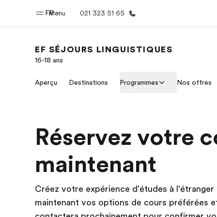
FR
Menu
021 323 51 65
EF SÉJOURS LINGUISTIQUES
16-18 ans
Accueil
Progra
Aperçu
Destinations
Programmes
Nos offres
Bienvenue chez EF
Nos off
Réservez votre c
maintenant
Créez votre expérience d'études à l'étranger
maintenant vos options de cours préférées et
contactera prochainement pour confirmer vot