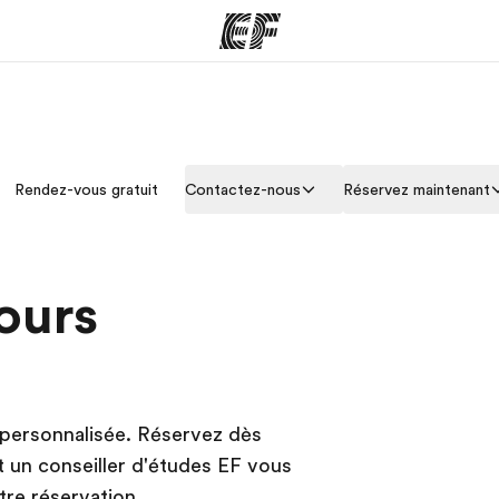
mmes
Bureaux
A prop
Rendez-vous gratuit
Contactez-nous
Réservez maintenant
res
Trouver un bureau
Qui so
ours
 personnalisée. Réservez dès
 un conseiller d'études EF vous
re réservation.