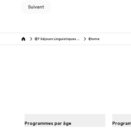
Suivant
EF Séjours Linguistiques (16-18 ans)
Home
Home
Programmes par âge
Program