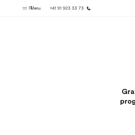
IT
Menu
+41 91 923 33 73
Homepage
Progra
Benvenuto alla EF
Vedi la nostr
Graz
prog