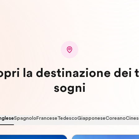
pri la destinazione dei 
sogni
nglese
Spagnolo
Francese
Tedesco
Giapponese
Coreano
Cines