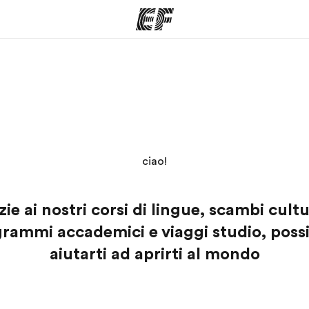
mmi
Uffici
Ch
a offerta
Trova l'ufficio più vicino
La nostra
ciao!
ie ai nostri corsi di lingue, scambi cultu
rammi accademici e viaggi studio, pos
aiutarti ad aprirti al mondo