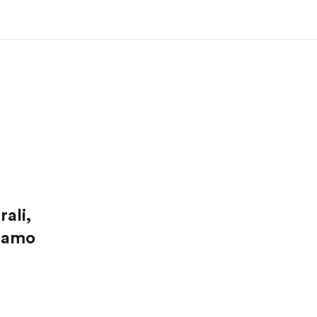
i siamo
Carriera
 organizzazione
Lavora con noi
rali,
siamo