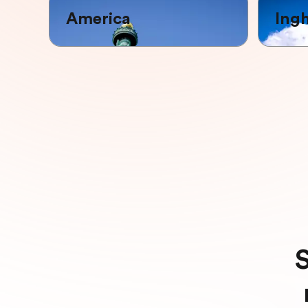
America
Ingh
S