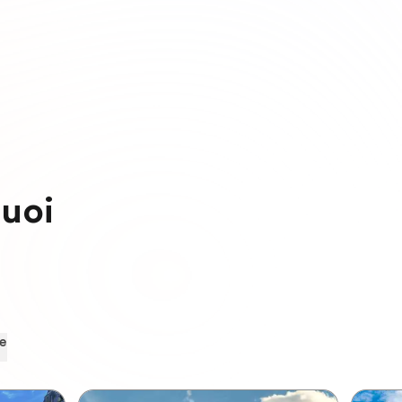
tuoi
e