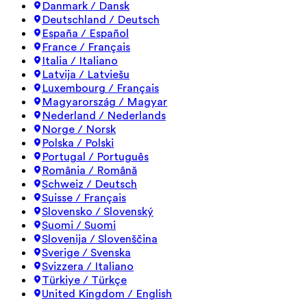
Danmark / Dansk
Deutschland / Deutsch
España / Español
France / Français
Italia / Italiano
Latvija / Latviešu
Luxembourg / Français
Magyarország / Magyar
Nederland / Nederlands
Norge / Norsk
Polska / Polski
Portugal / Português
România / Română
Schweiz / Deutsch
Suisse / Français
Slovensko / Slovenský
Suomi / Suomi
Slovenija / Slovenščina
Sverige / Svenska
Svizzera / Italiano
Türkiye / Türkçe
United Kingdom / English