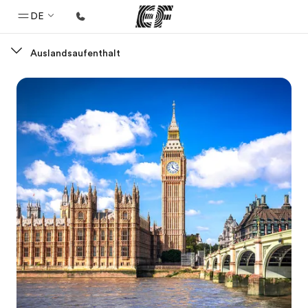
DE
Auslandsaufenthalt
Home
Willkommen bei EF
Programme
Alle Programme ansehen
Büros
Büros in der Nähe
Über uns
Wer wir sind
Karriere
Teil des Teams werden