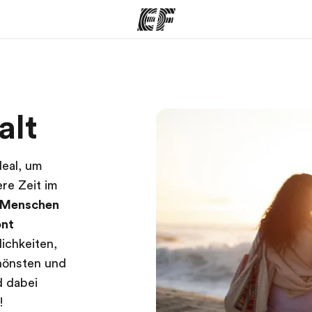
amme
Büros
Üb
alt
e ansehen
Büros in der Nähe
Wer
deal, um
ere Zeit im
Menschen
ont
ichkeiten,
chönsten und
d dabei
!