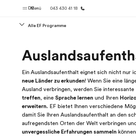
DE
Menü
043 430 41 18
Alle EF Programme
Home
Progr
Auslandsaufenth
Willkommen bei EF
Alle Programm
Ein Auslandsaufenthalt eignet sich nicht nur i
neue Länder zu erkunden
! Wenn Sie eine läng
Ausland verbringen, werden Sie interessante
treffen
, eine
Sprache lernen
und Ihren
Horiz
erweitern
. EF bietet Ihnen verschiedene Mögl
damit Sie Ihren Auslandsaufenthalt an den s
aufregendsten Orten der Welt verbringen un
unvergessliche Erfahrungen sammeln
können