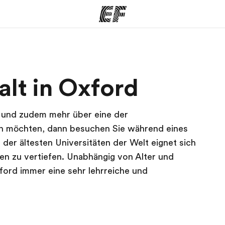
amme
Büros
Üb
lt in Oxford
e ansehen
Büros in der Nähe
Wer
n und zudem mehr über eine der
ren möchten, dann besuchen Sie während eines
der ältesten Universitäten der Welt eignet sich
n zu vertiefen. Unabhängig von Alter und
xford immer eine sehr lehrreiche und