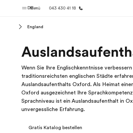
DE
Menü
043 430 41 18
England
Home
Progr
Auslandsaufentha
Willkommen bei EF
Alle Programm
Wenn Sie Ihre Englischkenntnisse verbesser
traditionsreichsten englischen Städte erfah
Auslandsaufenthalts Oxford. Als Heimat einer 
Oxford ausgezeichnet Ihre Sprachkompetenze
Sprachniveau ist ein Auslandsaufenthalt in O
unvergessliche Erfahrung.
Gratis Katalog bestellen