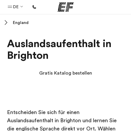
DE
England
Home
Willkommen bei EF
Auslandsaufenthalt in
Programme
Brighton
Alle Programme ansehen
Büros
Gratis Katalog bestellen
Büros in der Nähe
Über uns
Wer wir sind
EF Campus
EF Campus
Karriere
Entscheiden Sie sich für einen
Auslandsaufenthalt in Brighton und lernen Sie
Teil des Teams werden
die englische Sprache direkt vor Ort. Wählen