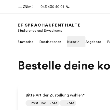
DE
Menü
043 430 40 01
EF SPRACHAUFENTHALTE
Studierende und Erwachsene
Home
Progr
Startseite
Destinationen
Kurse
Angebote
P
Willkommen bei EF
Alle Programm
Bestelle deine k
Bitte Art der Zustellung wählen
*
Post und E-Mail
E-Mail