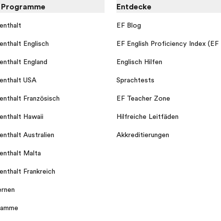
e Programme
Entdecke
enthalt
EF Blog
enthalt Englisch
EF English Proficiency Index (EF
enthalt England
Englisch Hilfen
enthalt USA
Sprachtests
enthalt Französisch
EF Teacher Zone
enthalt Hawaii
Hilfreiche Leitfäden
enthalt Australien
Akkreditierungen
enthalt Malta
enthalt Frankreich
ernen
gramme