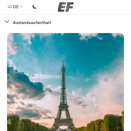
DE
Auslandsaufenthalt
Home
Willkommen bei EF
Programme
Alle Programme ansehen
Büros
Büros in der Nähe
Über uns
Wer wir sind
Karriere
Teil des Teams werden