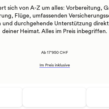
t sich von A-Z um alles: Vorbereitung, Ga
rung, Flüge, umfassenden Versicherungssc
n und durchgehende Unterstützung direkt 
deiner Heimat. Alles im Preis inbegriffen.
Ab 17'950 CHF
Im Preis inklusive
24h EF Support-
Lokaler
paket
Netzwerk
den US