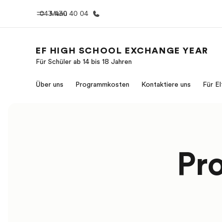
043 430 40 04
Menü
EF HIGH SCHOOL EXCHANGE YEAR
Für Schüler ab 14 bis 18 Jahren
Home
Progr
Über uns
Programmkosten
Kontaktiere uns
Für El
Willkommen bei EF
Alle Programm
Pr