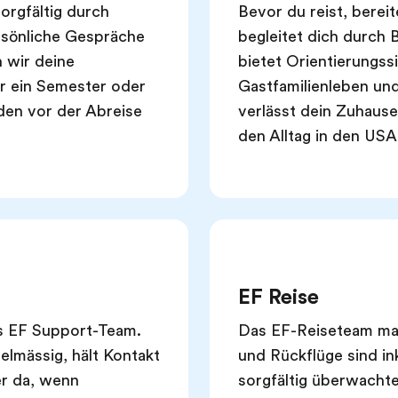
sorgfältig durch
Bevor du reist, bereit
rsönliche Gespräche
begleitet dich durch
n wir deine
bietet Orientierungss
ür ein Semester oder
Gastfamilienleben und
rden vor der Abreise
verlässt dein Zuhause
den Alltag in den USA
EF Reise
as EF Support-Team.
Das EF-Reiseteam mac
elmässig, hält Kontakt
und Rückflüge sind in
er da, wenn
sorgfältig überwachte