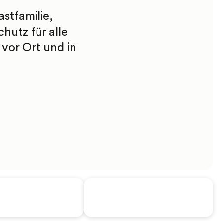
stfamilie,
hutz für alle
vor Ort und in
 EF Support in
Von EF ausgewählte
A
Gastfamilie