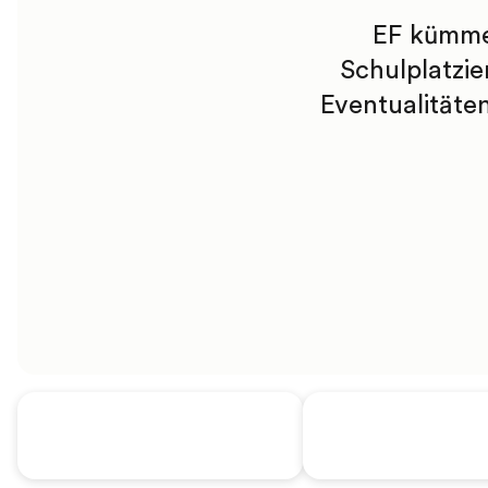
EF kümmer
Schulplatzie
Eventualitäte
100% Abreisegarantie
EF Willkommens