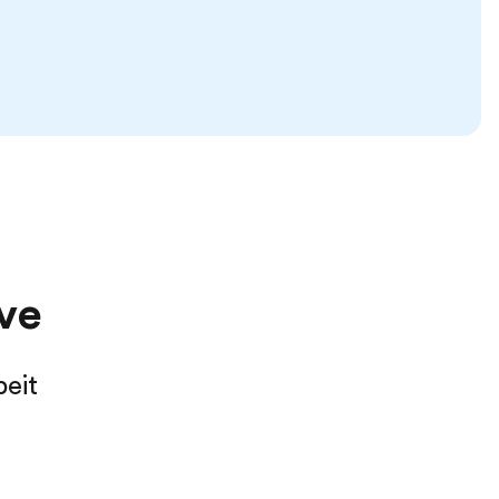
ve
eit