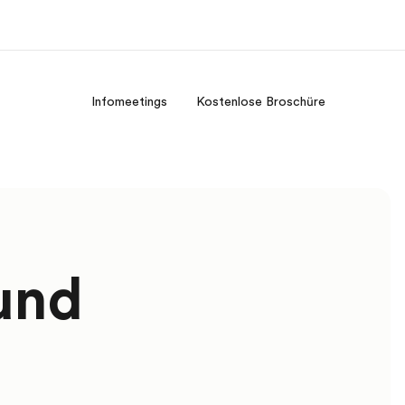
Infomeetings
Kostenlose Broschüre
er uns
Karriere
 wir sind
Teil des Teams werden
und