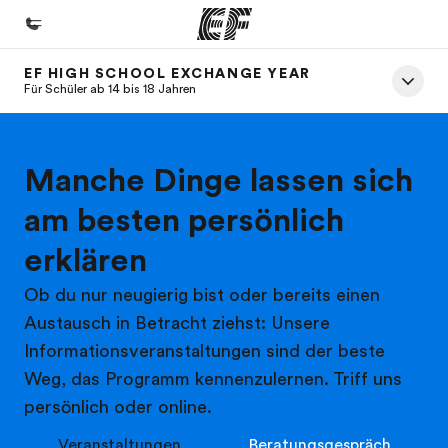
EF HIGH SCHOOL EXCHANGE YEAR
Home
Für Schüler ab 14 bis 18 Jahren
Willkommen bei EF
Programme
Manche Dinge lassen sich
Alle Programme ansehen
am besten persönlich
Büros
erklären
Büros in der Nähe
Ob du nur neugierig bist oder bereits einen
Über uns
Austausch in Betracht ziehst: Unsere
Wer wir sind
Informationsveranstaltungen sind der beste
Weg, das Programm kennenzulernen. Triff uns
Karriere
persönlich oder online.
Teil des Teams werden
Veranstaltungen
Beratungsgespräch