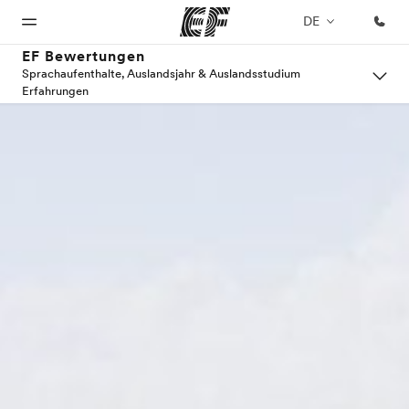
DE
EF Bewertungen
Sprachaufenthalte, Auslandsjahr & Auslandsstudium
Erfahrungen
Home
Programme
Büros
Über
Karriere
uns
Willkommen
Alle Programme
Büros in
Teil des
bei EF
ansehen
der Nähe
Teams
Wer wir
werden
sind