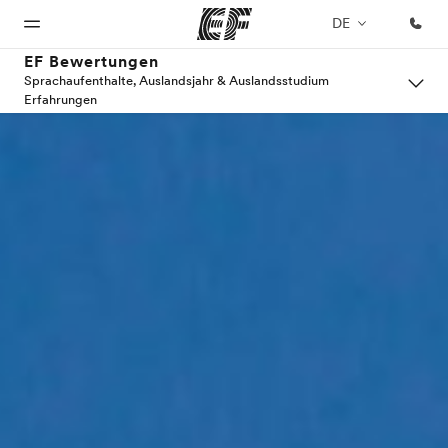
DE
EF Bewertungen
Sprachaufenthalte, Auslandsjahr & Auslandsstudium
Erfahrungen
Home
Programme
Büros
Über
Karriere
uns
Willkommen
Alle Programme
Büros in
Teil des
bei EF
ansehen
der Nähe
Teams
Wer wir
werden
sind