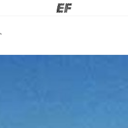
n
amme
Büros
Üb
e ansehen
Büros in der Nähe
Wer