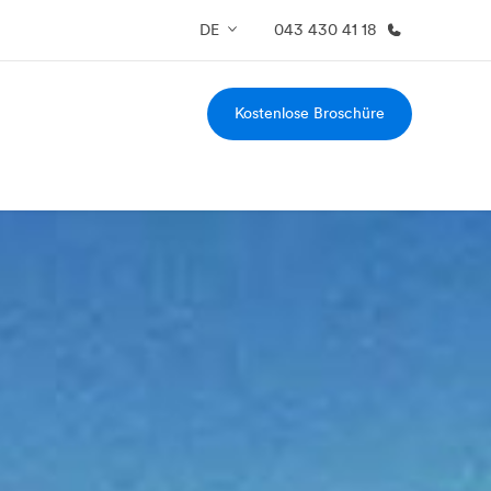
DE
043 430 41 18
Kostenlose Broschüre
er uns
Karriere
 wir sind
Teil des Teams werden