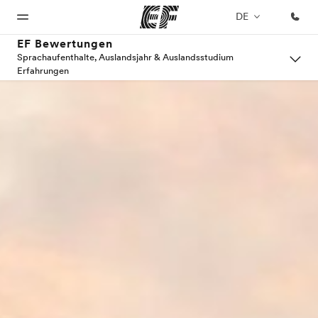
DE
EF Bewertungen
Sprachaufenthalte, Auslandsjahr & Auslandsstudium
Erfahrungen
Home
Programme
Büros
Über
Karriere
uns
Willkommen
Alle Programme
Büros in
Teil des
bei EF
ansehen
der Nähe
Teams
Wer wir
werden
sind