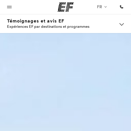
FR
Témoignages et avis EF
Expériences EF par destinations et programmes
Accueil
Programmes
Bureaux
A
EF
propos
recrute
Bienvenue
Nos offres
Trouver un
chez EF
bureau
de
Rejoignez
nos
nous
équipes
Qui
sommes-
nous ?