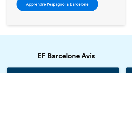
Apprendre l'espagnol à Barcelone
EF Barcelone Avis
Sarah, EF Barcelone
Brochure gratuite
France, 20 ans
Les cours d'espagnol sont ludiques, j'apprécie
beaucoup mon professeur, il a de la patience
pour expliquer. De plus, j'ai rencontré