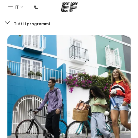
IT
Tutti i programmi
Homepage
Benvenuto alla EF
Programmi
Vedi la nostra offerta
Uffici
Trova l'ufficio più vicino
Chi siamo
La nostra organizzazione
Carriera
Lavora con noi