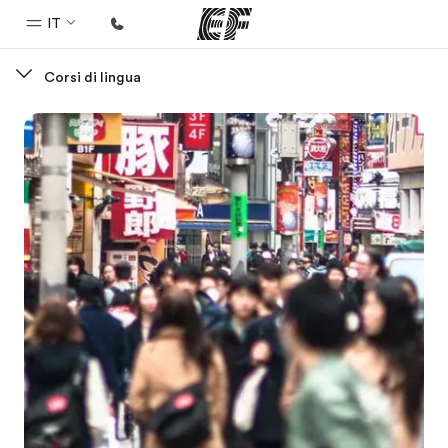
IT
Corsi di lingua
Homepage
Benvenuto alla EF
Programmi
Vedi la nostra offerta
Uffici
Trova l'ufficio più vicino
Chi siamo
La nostra organizzazione
Carriera
Lavora con noi