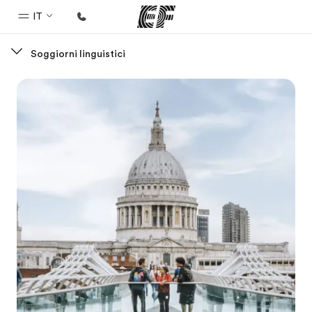
IT
Soggiorni linguistici
Homepage
Benvenuto alla EF
Programmi
Vedi la nostra offerta
Uffici
Trova l'ufficio più vicino
Chi siamo
La nostra organizzazione
Carriera
Lavora con noi