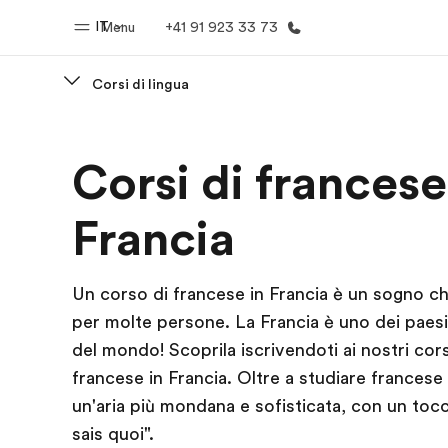
IT
Menu
+41 91 923 33 73
Corsi di lingua
Homepage
Progra
Corsi di francese
Benvenuto alla EF
Vedi la nostr
Francia
Un corso di francese in Francia è un sogno che
per molte persone. La Francia è uno dei paesi 
del mondo! Scoprila iscrivendoti ai nostri cors
francese in Francia. Oltre a studiare francese 
un'aria più mondana e sofisticata, con un tocc
sais quoi".