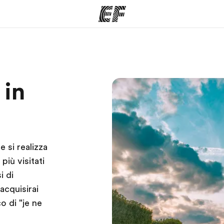
mmi
Uffici
Ch
 in
a offerta
Trova l'ufficio più vicino
La nostra
 si realizza
più visitati
i di
acquisirai
o di "je ne