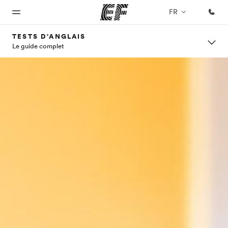
FR
TESTS D'ANGLAIS
Le guide complet
Accueil
Programmes
Bureaux
A
EF
propos
recrute
Bienvenue
Nos offres
Trouver un
chez EF
bureau
de
Rejoignez
nos
nous
équipes
Qui
sommes-
nous ?