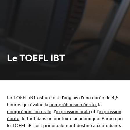
Le TOEFL IBT
Le TOEFL iBT est un test d'anglais d’une durée de 4,5
heures qui évalue la
compréhension écrite
, la
compréhension orale
, l’
expression orale
et l'
expression
écrite
, le tout dans un contexte académique. Parce que
le TOEFL iBT est principalement destiné aux étudiants