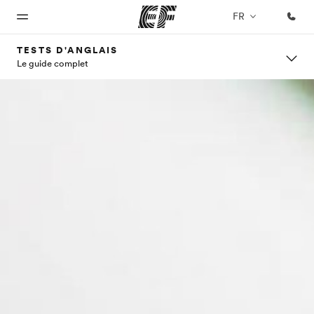
FR
TESTS D'ANGLAIS
Le guide complet
Accueil
Programmes
Bureaux
A
EF
propos
recrute
Bienvenue
Nos offres
Trouver un
chez EF
bureau
de
Rejoignez
nos
nous
équipes
Qui
sommes-
nous ?