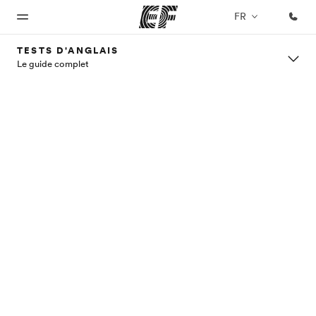
FR
TESTS D'ANGLAIS
Le guide complet
Accueil
Programmes
Bureaux
A
EF
propos
recrute
Bienvenue
Nos offres
Trouver un
chez EF
bureau
de
Rejoignez
nos
nous
équipes
Qui
sommes-
nous ?