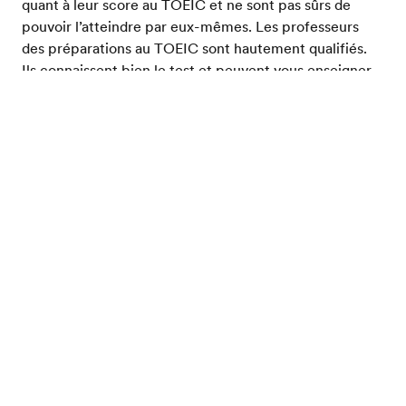
quant à leur score au TOEIC et ne sont pas sûrs de
pouvoir l’atteindre par eux-mêmes. Les professeurs
des préparations au TOEIC sont hautement qualifiés.
Ils connaissent bien le test et peuvent vous enseigner
des stratégies très précises pour tirer le meilleur parti
de vos capacités le jour de l’examen. Ils connaissent
Evalue ton niveau d'anglais
également les différents types de terminologie,
grammaire et utilisation que vous devrez maîtriser pour
obtenir de bons résultats au TOEIC.
Il existe une vaste gamme de cours de préparation au
TOEIC sur le marché. Les trois principaux types sont
les cours de TOEIC en ligne, les cours de TOEIC dans
un établissement scolaire proche de votre domicile et
les cours de TOEIC à l’étranger. La préparation au
TOEIC en ligne est flexible et peu coûteuse, mais elle
exige de l'autodiscipline pour suivre à la lettre votre
plan d'étude. Les cours de TOEIC dans un
établissement scolaire proche de votre domicile vous