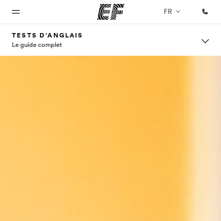
FR
TESTS D'ANGLAIS
Le guide complet
Accueil
Programmes
Bureaux
A
EF
propos
recrute
Bienvenue
Nos offres
Trouver un
chez EF
bureau
de
Rejoignez
nos
nous
équipes
Qui
sommes-
nous ?