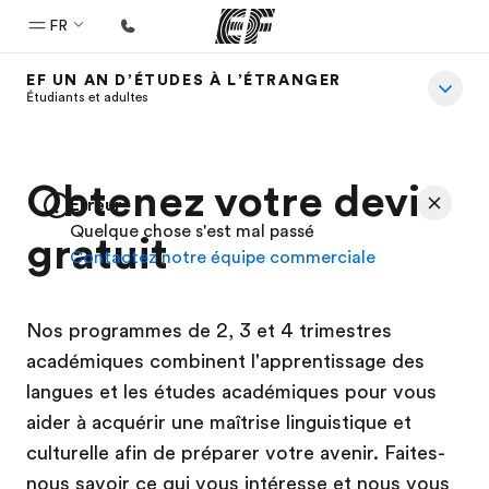
FR
EF UN AN D’ÉTUDES À L’ÉTRANGER
Accueil
Étudiants et adultes
Bienvenue chez EF
Programmes
Obtenez votre devis
Erreur
Nos offres
Quelque chose s'est mal passé
gratuit
Contactez notre équipe commerciale
Bureaux
Trouver un bureau
Nos programmes de 2, 3 et 4 trimestres
A propos de nous
académiques combinent l'apprentissage des
Qui sommes-nous ?
langues et les études académiques pour vous
EF recrute
aider à acquérir une maîtrise linguistique et
culturelle afin de préparer votre avenir. Faites-
Rejoignez nos équipes
nous savoir ce qui vous intéresse et nous vous