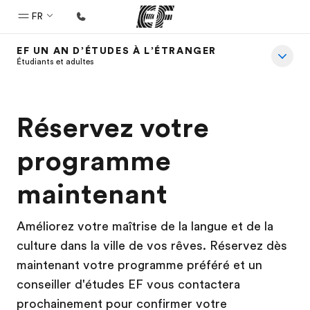
FR
EF UN AN D’ÉTUDES À L’ÉTRANGER
Accueil
Étudiants et adultes
Bienvenue chez EF
Programmes
Réservez votre
Nos offres
programme
Bureaux
maintenant
Trouver un bureau
A propos de nous
Améliorez votre maîtrise de la langue et de la
Qui sommes-nous ?
culture dans la ville de vos rêves. Réservez dès
maintenant votre programme préféré et un
EF recrute
conseiller d'études EF vous contactera
Rejoignez nos équipes
prochainement pour confirmer votre