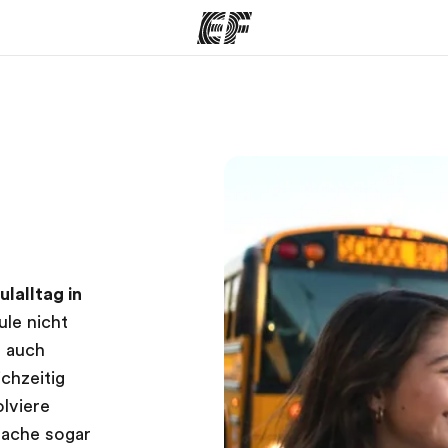
amme
Büros
Üb
e ansehen
Büros in der Nähe
Wer
ulalltag in
ule nicht
n auch
chzeitig
lviere
mache sogar