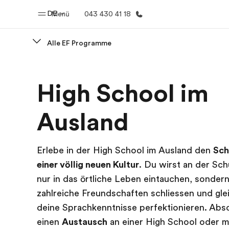
DE
Menü
043 430 41 18
Alle EF Programme
Home
Progr
High School im
Willkommen bei EF
Alle Programm
Ausland
Erlebe in der High School im Ausland den
Sch
einer völlig neuen Kultur
. Du wirst an der Sch
nur in das örtliche Leben eintauchen, sonder
zahlreiche Freundschaften schliessen und glei
deine Sprachkenntnisse perfektionieren. Abso
einen
Austausch
an einer High School oder 