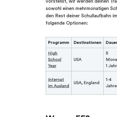
vorstellst, wir werden deinen T
sowohl einen mehrmonatigen Schü
den Rest deiner Schullaufbahn im
folgende Optionen:
Programm
Destinationen
Daue
High
5
School
USA
Mona
Year
1 Jahr
Internat
1-4
USA, England
im Ausland
Jahre