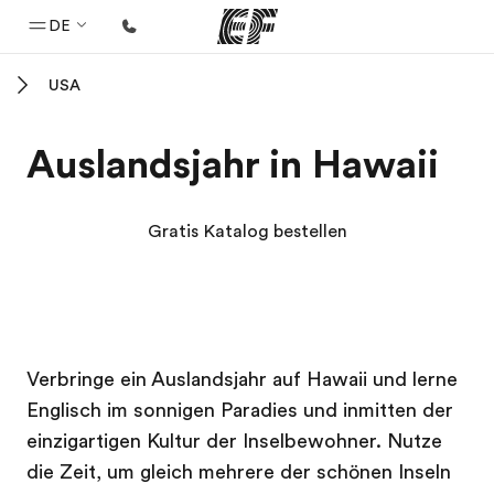
DE
USA
Home
Willkommen bei EF
Auslandsjahr in Hawaii
Programme
Alle Programme ansehen
Gratis Katalog bestellen
Büros
Büros in der Nähe
Über uns
EF Campus
EF Campus
Verbringe ein Auslandsjahr auf Hawaii und lerne
Wer wir sind
Englisch im sonnigen Paradies und inmitten der
Karriere
einzigartigen Kultur der Inselbewohner. Nutze
Teil des Teams werden
die Zeit, um gleich mehrere der schönen Inseln