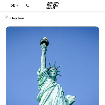
DE
Gap Year
Home
Willkommen bei EF
Programme
Alle Programme ansehen
Büros
Büros in der Nähe
Über uns
Wer wir sind
Karriere
Teil des Teams werden