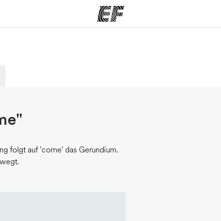
amme
Büros
Üb
e ansehen
Büros in der Nähe
Wer
me"
g folgt auf 'come' das Gerundium.
ewegt.