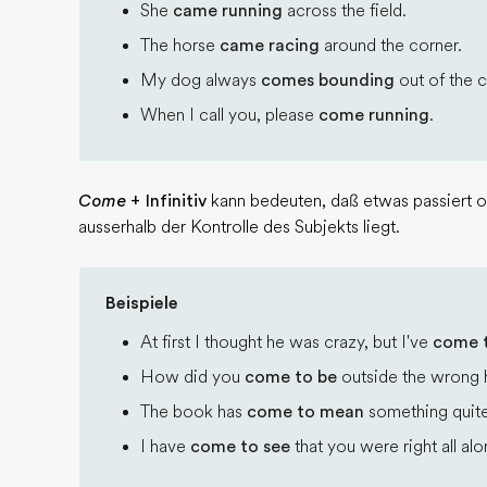
She
came running
across the field.
The horse
came racing
around the corner.
My dog always
comes bounding
out of the c
When I call you, please
come running
.
Come
+ Infinitiv
kann bedeuten, daß etwas passiert od
ausserhalb der Kontrolle des Subjekts liegt.
Beispiele
At first I thought he was crazy, but I've
come t
How did you
come to be
outside the wrong
The book has
come to mean
something quite 
I have
come to see
that you were right all alo