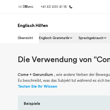
DE
Menü
+41 43 430 41 18
Englisch Hilfen
Home
Progr
Übersicht
Englisch Grammatik
Sprachgebrauch
Willkommen bei EF
Alle Programm
Die Verwendung von "Co
Come
+ Gerundium
, wie andere Verben der Bewegun
Es beschreibt, was das Subjekt tut während es sich b
Testen Sie Ihr Wissen
Beispiele