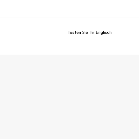
Testen Sie Ihr Englisch
er uns
Karriere
 wir sind
Teil des Teams werden