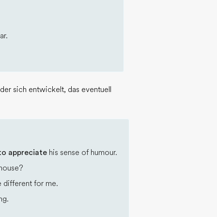
ar.
er sich entwickelt, das eventuell
o appreciate
his sense of humour.
 house?
different for me.
ng.