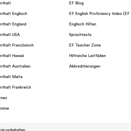
nthalt
EF Blog
nthalt Englisch
EF English Proficiency Index (EF
nthalt England
Englisch Hilfen
nthalt USA
Sprachtests
nthalt Französisch
EF Teacher Zone
nthalt Hawaii
Hilfreiche Leitfäden
nthalt Australien
Akkreditierungen
nthalt Malta
nthalt Frankreich
rnen
ramme
hte vorbehalten.