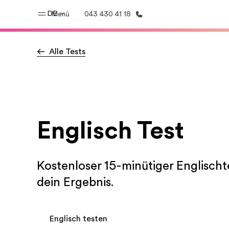
DE
Menü
043 430 41 18
Alle Tests
Home
Progr
Willkommen bei EF
Alle Programm
Englisch Test
Kostenloser 15-minütiger Englischte
dein Ergebnis.
Englisch testen