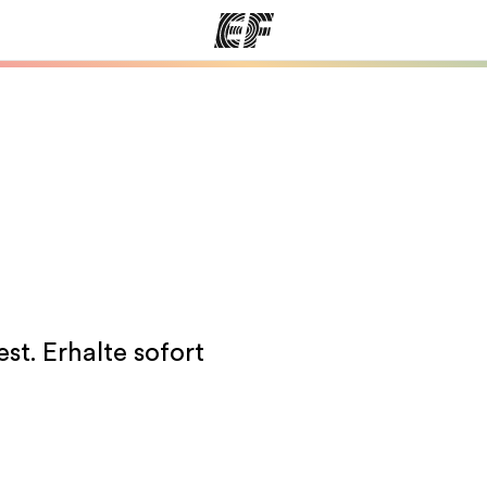
amme
Büros
Üb
e ansehen
Büros in der Nähe
Wer
st. Erhalte sofort