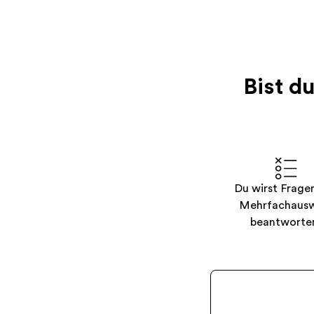
Bist d
Du wirst Frage
Mehrfachaus
beantworte