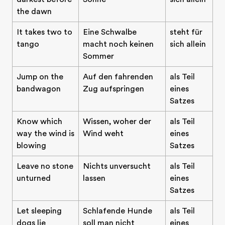
the dawn
It takes two to
Eine Schwalbe
steht für
tango
macht noch keinen
sich allein
Sommer
Jump on the
Auf den fahrenden
als Teil
bandwagon
Zug aufspringen
eines
Satzes
Know which
Wissen, woher der
als Teil
way the wind is
Wind weht
eines
blowing
Satzes
Leave no stone
Nichts unversucht
als Teil
unturned
lassen
eines
Satzes
Let sleeping
Schlafende Hunde
als Teil
dogs lie
soll man nicht
eines