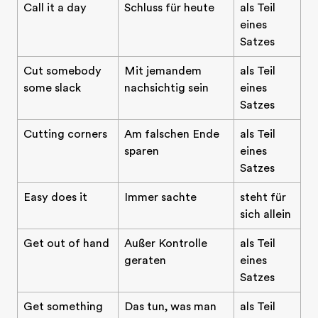
Call it a day
Schluss für heute
als Teil
eines
Satzes
Cut somebody
Mit jemandem
als Teil
some slack
nachsichtig sein
eines
Satzes
Cutting corners
Am falschen Ende
als Teil
sparen
eines
Satzes
Easy does it
Immer sachte
steht für
sich allein
Get out of hand
Außer Kontrolle
als Teil
geraten
eines
Satzes
Get something
Das tun, was man
als Teil