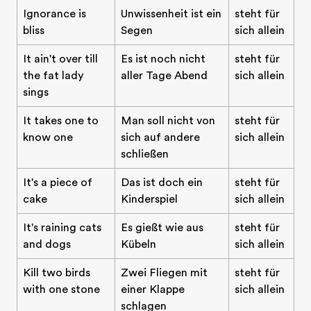
Ignorance is
Unwissenheit ist ein
steht für
bliss
Segen
sich allein
It ain't over till
Es ist noch nicht
steht für
the fat lady
aller Tage Abend
sich allein
sings
It takes one to
Man soll nicht von
steht für
know one
sich auf andere
sich allein
schließen
It's a piece of
Das ist doch ein
steht für
cake
Kinderspiel
sich allein
It's raining cats
Es gießt wie aus
steht für
and dogs
Kübeln
sich allein
Kill two birds
Zwei Fliegen mit
steht für
with one stone
einer Klappe
sich allein
schlagen