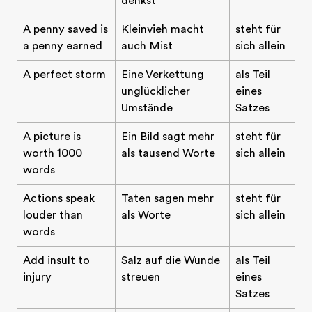
denkst
A penny saved is
Kleinvieh macht
steht für
a penny earned
auch Mist
sich allein
A perfect storm
Eine Verkettung
als Teil
unglücklicher
eines
Umstände
Satzes
A picture is
Ein Bild sagt mehr
steht für
worth 1000
als tausend Worte
sich allein
words
Actions speak
Taten sagen mehr
steht für
louder than
als Worte
sich allein
words
Add insult to
Salz auf die Wunde
als Teil
injury
streuen
eines
Satzes