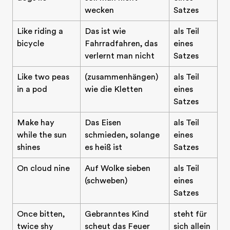
wecken
Satzes
Like riding a
Das ist wie
als Teil
bicycle
Fahrradfahren, das
eines
verlernt man nicht
Satzes
Like two peas
(zusammenhängen)
als Teil
in a pod
wie die Kletten
eines
Satzes
Make hay
Das Eisen
als Teil
while the sun
schmieden, solange
eines
shines
es heiß ist
Satzes
On cloud nine
Auf Wolke sieben
als Teil
(schweben)
eines
Satzes
Once bitten,
Gebranntes Kind
steht für
twice shy
scheut das Feuer
sich allein