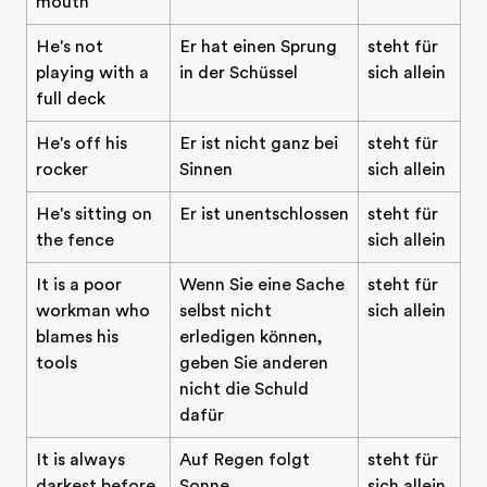
mouth
He's not
Er hat einen Sprung
steht für
playing with a
in der Schüssel
sich allein
full deck
He's off his
Er ist nicht ganz bei
steht für
rocker
Sinnen
sich allein
He's sitting on
Er ist unentschlossen
steht für
the fence
sich allein
It is a poor
Wenn Sie eine Sache
steht für
workman who
selbst nicht
sich allein
blames his
erledigen können,
tools
geben Sie anderen
nicht die Schuld
dafür
It is always
Auf Regen folgt
steht für
darkest before
Sonne
sich allein