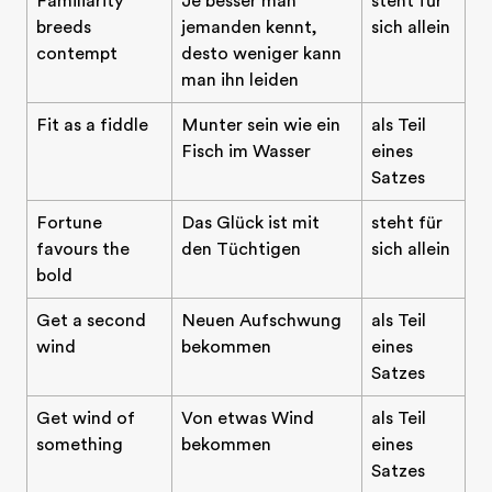
Familiarity
Je besser man
steht für
breeds
jemanden kennt,
sich allein
contempt
desto weniger kann
man ihn leiden
Fit as a fiddle
Munter sein wie ein
als Teil
Fisch im Wasser
eines
Satzes
Fortune
Das Glück ist mit
steht für
favours the
den Tüchtigen
sich allein
bold
Get a second
Neuen Aufschwung
als Teil
wind
bekommen
eines
Satzes
Get wind of
Von etwas Wind
als Teil
something
bekommen
eines
Satzes