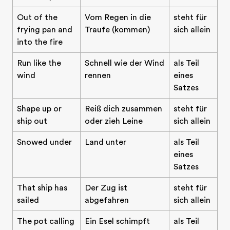
Out of the
Vom Regen in die
steht für
frying pan and
Traufe (kommen)
sich allein
into the fire
Run like the
Schnell wie der Wind
als Teil
wind
rennen
eines
Satzes
Shape up or
Reiß dich zusammen
steht für
ship out
oder zieh Leine
sich allein
Snowed under
Land unter
als Teil
eines
Satzes
Testen Sie Ihr Englisch
That ship has
Der Zug ist
steht für
sailed
abgefahren
sich allein
The pot calling
Ein Esel schimpft
als Teil