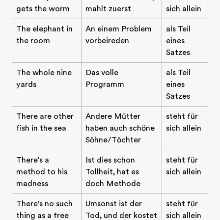
gets the worm
mahlt zuerst
sich allein
The elephant in
An einem Problem
als Teil
the room
vorbeireden
eines
Satzes
The whole nine
Das volle
als Teil
yards
Programm
eines
Satzes
There are other
Andere Mütter
steht für
fish in the sea
haben auch schöne
sich allein
Söhne/Töchter
There's a
Ist dies schon
steht für
method to his
Tollheit, hat es
sich allein
madness
doch Methode
There's no such
Umsonst ist der
steht für
thing as a free
Tod, und der kostet
sich allein