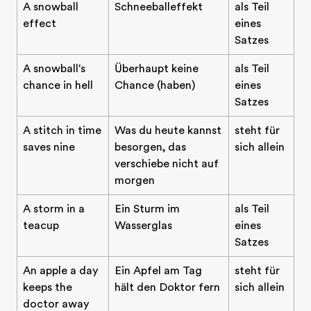
A snowball
Schneeballeffekt
als Teil
effect
eines
Satzes
A snowball's
Überhaupt keine
als Teil
chance in hell
Chance (haben)
eines
Satzes
A stitch in time
Was du heute kannst
steht für
saves nine
besorgen, das
sich allein
verschiebe nicht auf
morgen
A storm in a
Ein Sturm im
als Teil
teacup
Wasserglas
eines
Satzes
An apple a day
Ein Apfel am Tag
steht für
keeps the
hält den Doktor fern
sich allein
doctor away