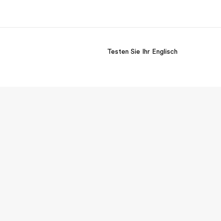
Testen Sie Ihr Englisch
er uns
Karriere
 wir sind
Teil des Teams werden