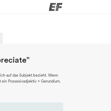
amme
Büros
Üb
e ansehen
Büros in der Nähe
Wer
reciate"
sich auf das Subjekt bezieht. Wenn
gt ein Possesivadjektiv + Gerundium.