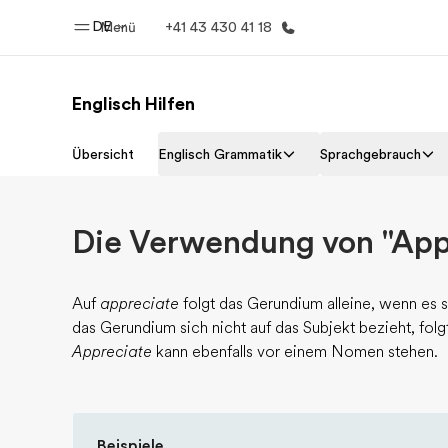
DE
Menü
+41 43 430 41 18
Englisch Hilfen
Home
Progr
Übersicht
Englisch Grammatik
Sprachgebrauch
Willkommen bei EF
Alle Programm
Die Verwendung von "App
Auf
appreciate
folgt das Gerundium alleine, wenn es 
das Gerundium sich nicht auf das Subjekt bezieht, fol
Appreciate
kann ebenfalls vor einem Nomen stehen.
Beispiele