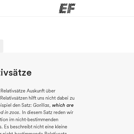
amme
Büros
Üb
e ansehen
Büros in der Nähe
Wer
ivsätze
elativsätze Auskunft über
lativsätzen hilft uns nicht dabei zu
spiel den Satz:
Gorillas,
which are
d in zoos.
In diesem Satz reden wir
rmation im nicht-bestimmenden
. Es beschreibt nicht eine kleine