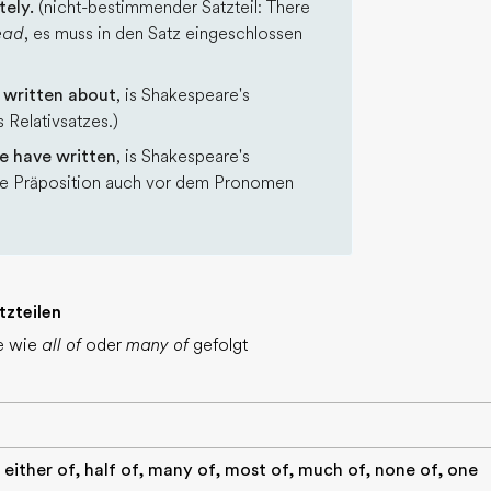
tely.
(nicht-bestimmender Satzteil: There
ead
, es muss in den Satz eingeschlossen
 written about
, is Shakespeare's
 Relativsatzes.)
e have written
, is Shakespeare's
 die Präposition auch vor dem Pronomen
zteilen
e wie
all of
oder
many of
gefolgt
, either of, half of, many of, most of, much of, none of, one