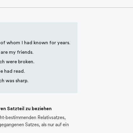
of whom I had known for years
.
are my friends
.
ch were broken
.
he had read
.
ch was sharp
.
en Satzteil zu beziehen
ht-bestimmenden Relativsatzes,
egangenen Satzes, als nur auf ein