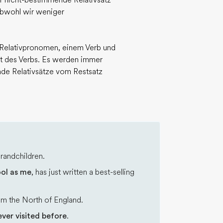
er nicht-bestimmende Relativsatz
 obwohl wir weniger
Relativpronomen, einem Verb und
t des Verbs. Es werden immer
e Relativsätze vom Restsatz
randchildren.
ol as me
, has just written a best-selling
om the North of England.
ver visited before
.