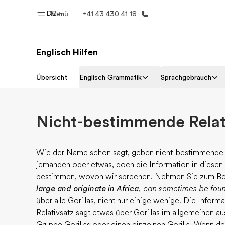
DE
Menü
+41 43 430 41 18
Englisch Hilfen
Home
Progr
Übersicht
Englisch Grammatik
Sprachgebrauch
Willkommen bei EF
Alle Programm
Nicht-bestimmende Relat
Wie der Name schon sagt, geben nicht-bestimmende R
jemanden oder etwas, doch die Information in diesen Re
bestimmen, wovon wir sprechen. Nehmen Sie zum Bei
large and originate in Africa
, can sometimes be foun
über alle Gorillas, nicht nur einige wenige. Die Info
Relativsatz sagt etwas über Gorillas im allgemeinen aus