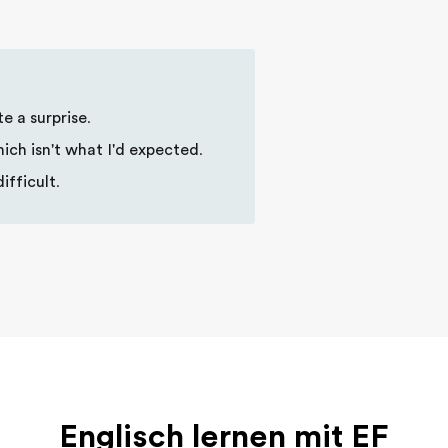
te a surprise
.
ich isn't what I'd expected
.
difficult
.
Englisch lernen mit EF