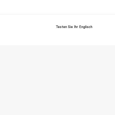
Testen Sie Ihr Englisch
er uns
Karriere
 wir sind
Teil des Teams werden