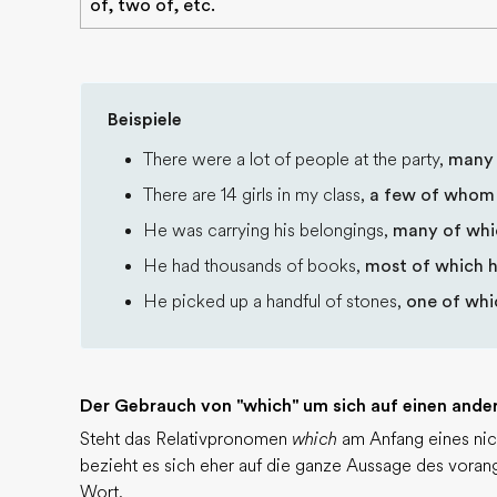
of, two of, etc.
Beispiele
There were a lot of people at the party,
many 
There are 14 girls in my class,
a few of whom 
He was carrying his belongings,
many of whi
He had thousands of books,
most of which 
He picked up a handful of stones,
one of whi
Der Gebrauch von "which" um sich auf einen ander
Steht das Relativpronomen
which
am Anfang eines nic
bezieht es sich eher auf die ganze Aussage des vorang
Wort.